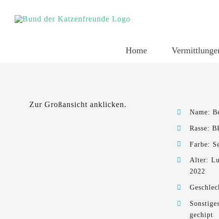
Zum
Inhalt
springen
Home
Vermittlunge
Zur Großansicht anklicken.
Name: Be
Rasse: 
Farbe: S
Alter: L
2022
Geschlec
Sonstiges
gechipt