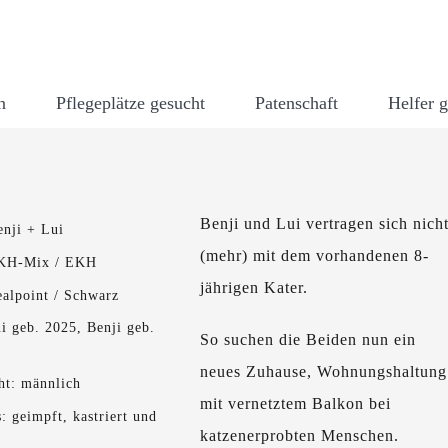
n
Pflegeplätze gesucht
Patenschaft
Helfer 
Benji und Lui vertragen sich nich
nji + Lui
(mehr) mit dem vorhandenen 8-
BKH-Mix / EKH
jährigen Kater.
ealpoint / Schwarz
ui geb. 2025, Benji geb.
So suchen die Beiden nun ein
neues Zuhause, Wohnungshaltung
ht: männlich
mit vernetztem Balkon bei
: geimpft, kastriert und
katzenerprobten Menschen.