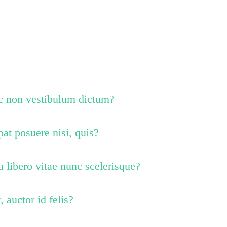
la eget finibus
ros.
c non vestibulum dictum?
at posuere nisi, quis?
 libero vitae nunc scelerisque?
, auctor id felis?