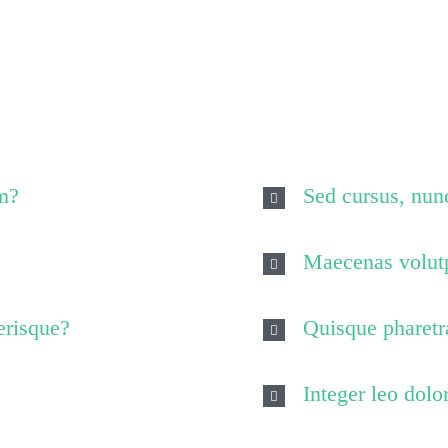
 non dolor tempor elementum quis ac urna. Nam pharetra, ligu
nissim, turpis ipsum. Mauris at feugiat mauris. Nam a dolor e
m?
Sed cursus, nun
Maecenas volutp
erisque?
Quisque pharetra
Integer leo dolor