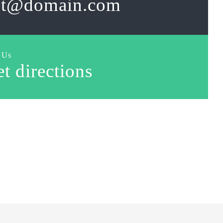
et@domain.com
 Us
t directions