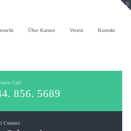
gesucht
Über Katzen
Verein
Kontakt
ency Call
44. 856. 5689
l Contact