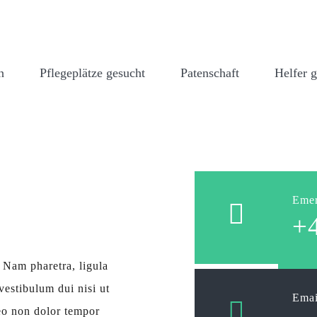
n
Pflegeplätze gesucht
Patenschaft
Helfer 
Emer
+
 Nam pharetra, ligula
vestibulum dui nisi ut
Emai
leo non dolor tempor