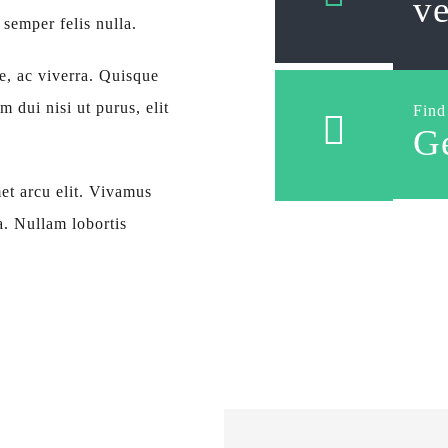
v
semper felis nulla.
e, ac viverra. Quisque
 dui nisi ut purus, elit
Find
Ge
et arcu elit. Vivamus
la. Nullam lobortis